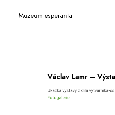
Přeskočit
Muzeum esperanta
na
obsah
Václav Lamr – Výsta
Ukázka výstavy z díla výtvarníka-e
Fotogalerie