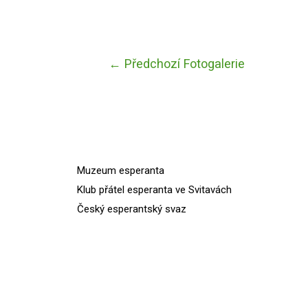
Navigace
←
Předchozí Fotogalerie
pro
příspěvek
Muzeum esperanta
Klub přátel esperanta ve Svitavách
Český esperantský svaz