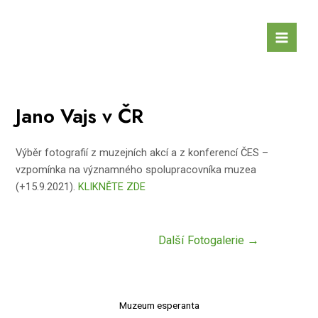
Přeskočit
na
Main
obsah
Men
Jano Vajs v ČR
Výběr fotografií z muzejních akcí a z konferencí ČES –
vzpomínka na významného spolupracovníka muzea
(+15.9.2021).
KLIKNĚTE ZDE
Navigace
Další Fotogalerie
→
pro
příspěvek
Muzeum esperanta