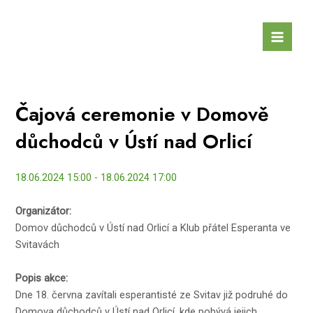
Přeskočit
na
Main
obsah
Men
Čajová ceremonie v Domově
důchodců v Ústí nad Orlicí
18.06.2024 15:00 - 18.06.2024 17:00
Organizátor:
Domov důchodců v Ústí nad Orlicí a Klub přátel Esperanta ve
Svitavách
Popis akce:
Dne 18. června zavítali esperantisté ze Svitav již podruhé do
Domova důchodců v Ústí nad Orlicí, kde pobývá jejich