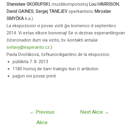
Stanislaw SKORUPSKI
, muzikkomponistoj
Lou HARRISON
,
David GAINES
,
Sergej TANEJEV
operkantisto
Miroslav
SMYČKA
k.a.).
La ekspozicion vi povas viziti ĝis komenco d septembro
2014. Vi estas elkore bonvenaj! Se vi deziras esperantlingvan
ĉiĉeronadon dum via vizito, bv. kontakti antaŭe
svitavy@esperanto.cz
.)
Pavla Dvořáková, ĉefkunordigantino de la ekspozicio
publikita 7. 8. 2013
1180 homoj de tiam tralegis tiun ĉi artikolon
paĝon oni povas printi
Navigado
←
Previous
Next Akce
→
tra
Akce
afiŝoj