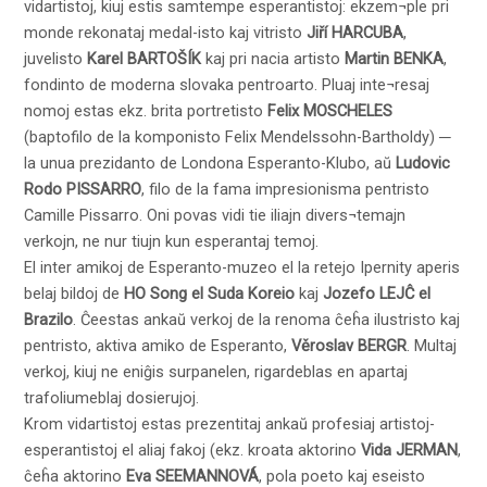
vidartistoj, kiuj estis samtempe esperantistoj: ekzem¬ple pri
monde rekonataj medal-isto kaj vitristo
Jiří HARCUBA
,
juvelisto
Karel BARTOŠÍK
kaj pri nacia artisto
Martin BENKA
,
fondinto de moderna slovaka pentroarto. Pluaj inte¬resaj
nomoj estas ekz. brita portretisto
Felix MOSCHELES
(baptofilo de la komponisto Felix Mendelssohn-Bartholdy) ─
la unua prezidanto de Londona Esperanto-Klubo, aŭ
Ludovic
Rodo PISSARRO
, filo de la fama impresionisma pentristo
Camille Pissarro. Oni povas vidi tie iliajn divers¬temajn
verkojn, ne nur tiujn kun esperantaj temoj.
El inter amikoj de Esperanto-muzeo el la retejo Ipernity aperis
belaj bildoj de
HO Song el Suda Koreio
kaj
Jozefo LEJĈ el
Brazilo
. Ĉeestas ankaŭ verkoj de la renoma ĉeĥa ilustristo kaj
pentristo, aktiva amiko de Esperanto,
Věroslav BERGR
. Multaj
verkoj, kiuj ne eniĝis surpanelen, rigardeblas en apartaj
trafoliumeblaj dosierujoj.
Krom vidartistoj estas prezentitaj ankaŭ profesiaj artistoj-
esperantistoj el aliaj fakoj (ekz. kroata aktorino
Vida JERMAN
,
ĉeĥa aktorino
Eva SEEMANNOVÁ
, pola poeto kaj eseisto