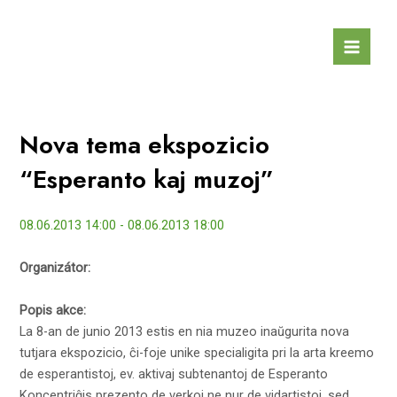
Skip
to
Main
content
Men
Nova tema ekspozicio
“Esperanto kaj muzoj”
08.06.2013 14:00 - 08.06.2013 18:00
Organizátor:
Popis akce:
La 8-an de junio 2013 estis en nia muzeo inaŭgurita nova
tutjara ekspozicio, ĉi-foje unike specialigita pri la arta kreemo
de esperantistoj, ev. aktivaj subtenantoj de Esperanto
Koncentriĝis prezento de verkoj ne nur de vidartistoj, sed