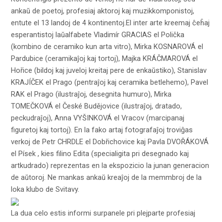
ankaŭ de poetoj, profesiaj aktoroj kaj muzikkomponistoj,
entute el 13 landoj de 4 kontinentoj.El inter arte kreemaj ĉeĥaj
esperantistoj laŭalfabete Vladimír GRACIAS el Polička
(kombino de ceramiko kun arta vitro), Mirka KOSNAROVÁ el
Pardubice (ceramikaĵoj kaj tortoj), Majka KRÁČMAROVÁ el
Hořice (bildoj kaj juveloj kreitaj pere de enkaŭstiko), Stanislav
KRAJÍČEK el Prago (pentraĵoj kaj ceramika betlehemo), Pavel
RAK el Prago (ilustraĵoj, desegnita humuro), Mirka
TOMEČKOVÁ el České Budějovice (ilustraĵoj, dratado,
peckudraĵoj), Anna VYŠINKOVÁ el Vracov (marcipanaj
figuretoj kaj tortoj). En la fako artaj fotografaĵoj troviĝas
verkoj de Petr CHRDLE el Dobřichovice kaj Pavla DVOŘÁKOVÁ
el Písek , kies filino Edita (specialigita pri desegnado kaj
artkudrado) reprezentas en la ekspozicio la junan generacion
de aŭtoroj. Ne mankas ankaŭ kreaĵoj de la memmbroj de la
loka klubo de Svitavy.
La dua celo estis informi surpanele pri plejparte profesiaj